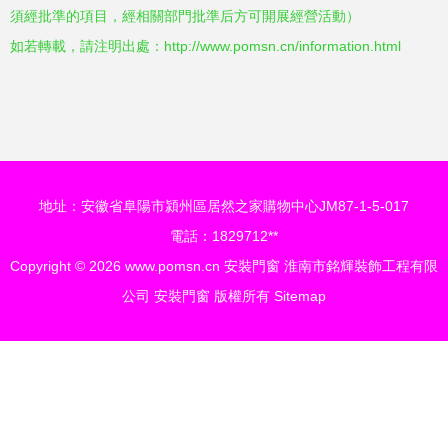
須經批準的項目，經相關部門批準后方可開展經營活動）
如若轉載，請注明出處：http://www.pomsn.cn/information.html
地址：安徽省阜陽市潁州區居然之家購物中心JM87-1-5-017
電話：1829712**
Copyright © 2026
www.pomsn.cn
安裝門窗
淮南市銘輝裝飾工程有限
公司
安裝門窗
版權所有
Sitemap